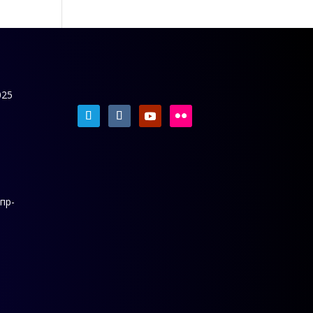
025
 пр-