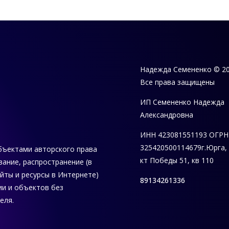
Надежда Семененко © 2
Все права защищены
ИП Семененко Надежда
Александровна
ИНН 423081551193
ОГРН
325420500114679
г.Юрга,
бъектами авторского права
кт Победы 51, кв 110
вание, распространение (в
айты и ресурсы в Интернете)
89134261336
и и объектов без
еля.